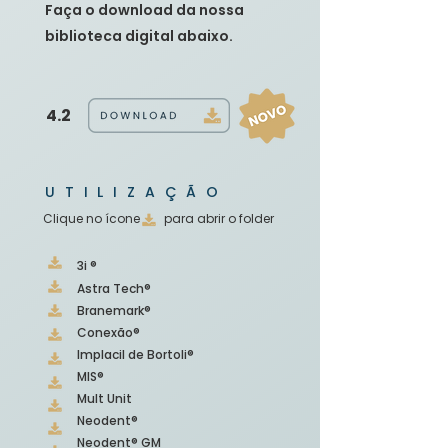
Faça o download da nossa
biblioteca digital abaixo.
4.2
UTILIZAÇÃO
Clique no ícone para abrir o folder
3i ®
Astra Tech®
Branemark®
Conexão®
Implacil de Bortoli®
MIS®
Mult Unit
Neodent®
Neodent® GM