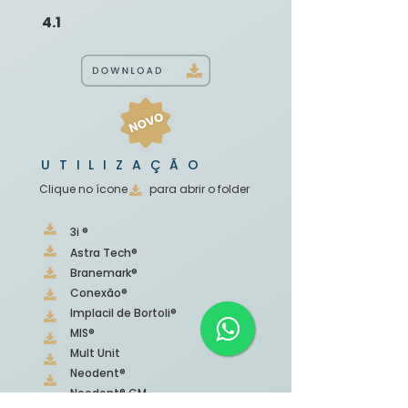
4.1
UTILIZAÇÃO
Clique no ícone para abrir o folder
3i ®
Astra Tech®
Branemark®
Conexão®
Implacil de Bortoli®
MIS®
Mult Unit
Neodent®
Neodent® GM